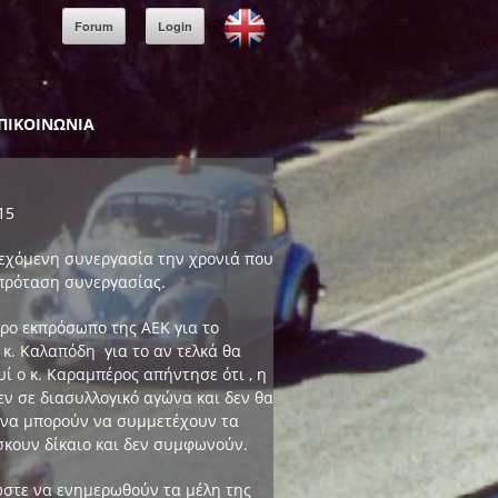
Forum
Login
ΠΙΚΟΙΝΩΝΙΑ
15
εχόμενη συνεργασία την χρονιά που
 πρόταση συνεργασίας.
έρο εκπρόσωπο της ΑΕΚ για το
 κ. Καλαπόδη για το αν τελκά θα
ί ο κ. Καραμπέρος απήντησε ότι , η
εν σε διασυλλογικό αγώνα και δεν θα
 να μπορούν να συμμετέχουν τα
σκουν δίκαιο και δεν συμφωνούν.
ώστε να ενημερωθούν τα μέλη της