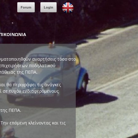
Forum
Login
ΠΙΚΟΙΝΩΝΙΑ
ραγματοποιηθούν αναρτήσεις τόσο στο
 επιχειρήσεων ποδηλατικού
πάθειας της ΠΕΠΑ.
αι θα περιγράφει τις ανάγκες
εί σε τυχόν ενδιαφερόμενους
 της ΠΕΠΑ.
Την επόμενη κλείνοντας και τις