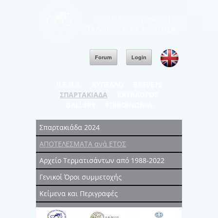
Forum
Login
Π.Ε.Π.Α.
ΚΥΠΕΛΛΟ
BREVETS
ΣΠΑΡΤΑΚΙΑΔΑ
ΚΑΤΑΛΟΓΟΣ
GALLERY
ΕΠΙΚΟΙΝΩΝΙΑ
Σπαρτακιάδα 2024
ΑΠΟΤΕΛΕΣΜΑΤΑ ανά ΕΤΟΣ
Αρχείο Τερματισάντων από 1988-2022
Γενικοί Όροι συμμετοχής
Κείμενα και Περιγραφές