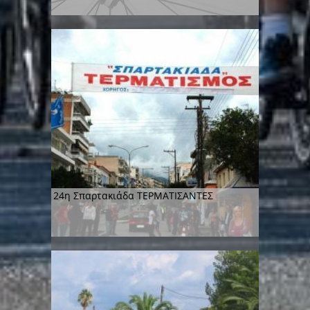
24η Σπαρτακιάδα ΤΕΡΜΑΤΙΣΑΝΤΕΣ