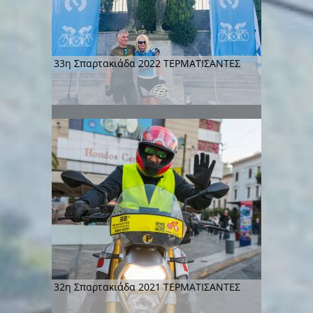
33η Σπαρτακιάδα 2022 ΤΕΡΜΑΤΙΣΑΝΤΕΣ
32η Σπαρτακιάδα 2021 ΤΕΡΜΑΤΙΣΑΝΤΕΣ