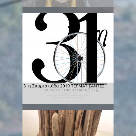
31η Σπαρτακιάδα 2019 ΤΕΡΜΑΤΙΣΑΝΤΕΣ