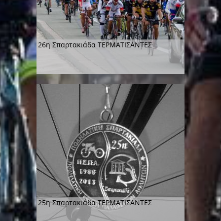
26η Σπαρτακιάδα ΤΕΡΜΑΤΙΣΑΝΤΕΣ
25η Σπαρτακιάδα ΤΕΡΜΑΤΙΣΑΝΤΕΣ