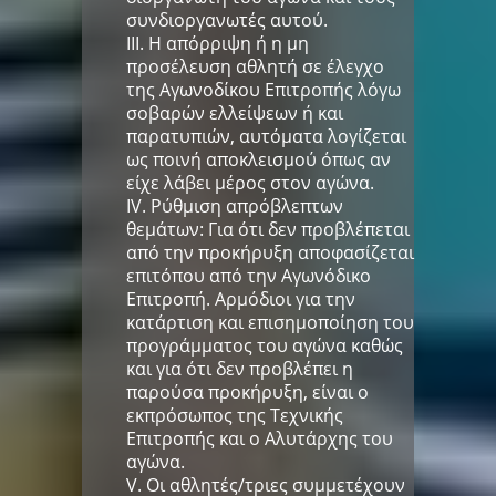
συνδιοργανωτές αυτού.
III. H απόρριψη ή η μη
προσέλευση αθλητή σε έλεγχο
της Αγωνοδίκου Επιτροπής λόγω
σοβαρών ελλείψεων ή και
παρατυπιών, αυτόματα λογίζεται
ως ποινή αποκλεισμού όπως αν
είχε λάβει μέρος στον αγώνα.
IV. Ρύθμιση απρόβλεπτων
θεμάτων: Για ότι δεν προβλέπεται
από την προκήρυξη αποφασίζεται
επιτόπου από την Αγωνόδικο
Επιτροπή. Αρμόδιοι για την
κατάρτιση και επισημοποίηση του
προγράμματος του αγώνα καθώς
και για ότι δεν προβλέπει η
παρούσα προκήρυξη, είναι ο
εκπρόσωπος της Τεχνικής
Επιτροπής και ο Αλυτάρχης του
αγώνα.
V. Οι αθλητές/τριες συμμετέχουν