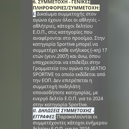
6. ΣΥΜΜΕΤΟΧΗ - ΓΕΝΙΚΕΣ
ΠΛΗΡΟΦΟΡΙΕΣ/ΣΥΜΜΕΤΟΧΗ:
I.
Δικαίωμα συμμετοχής στον
αγώνα έχουν όλοι οι αθλητές –
αθλήτριες, κάτοχοι δελτίου
Ε.Ο.Π., στις κατηγορίες που
αναφέρονται στο προοίμιο. Στην
κατηγορία Sportive μπορεί να
συμμετέχει κάθε ενήλικος (–κη) 17
ετών (γενν.2007) και άνω, όπου
υποχρεούται να επιδείξει στην
Γραμματεία του αγώνα το ΔΕΛΤΙΟ
SPORTIVE το οποίο εκδίδεται από
την ΕΟΠ. Δεν επιτρέπεται η
συμμετοχή ποδηλάτη
οποιασδήποτε κατηγορίας, με
ενεργό δελτίο Ε.Ο.Π. για το 2024
στην κατηγορία Sportive.
II. ΔΗΛΩΣΕΙΣ ΣΥΜΜΕΤΟΧΗΣ -
ΕΓΓΡΑΦΕΣ:
Παρακαλούνται οι
συμμετέχοντες κάτοχοι ενήμερου
δελτίου Ε.Ο.Π. για το 2024