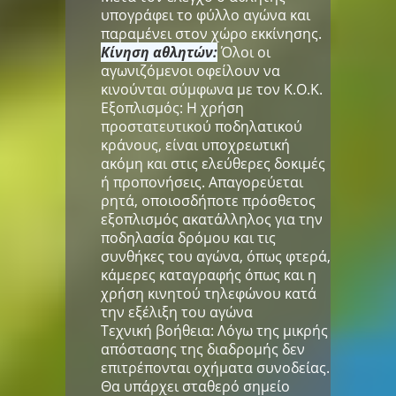
υπογράφει το φύλλο αγώνα και
παραμένει στον χώρο εκκίνησης.
Κίνηση αθλητών:
Όλοι οι
αγωνιζόμενοι οφείλουν να
κινούνται σύμφωνα με τον Κ.Ο.Κ.
Εξοπλισμός: Η χρήση
προστατευτικού ποδηλατικού
κράνους, είναι υποχρεωτική
ακόμη και στις ελεύθερες δοκιμές
ή προπονήσεις. Απαγορεύεται
ρητά, οποιοσδήποτε πρόσθετος
εξοπλισμός ακατάλληλος για την
ποδηλασία δρόμου και τις
συνθήκες του αγώνα, όπως φτερά,
κάμερες καταγραφής όπως και η
χρήση κινητού τηλεφώνου κατά
την εξέλιξη του αγώνα
Τεχνική βοήθεια: Λόγω της μικρής
απόστασης της διαδρομής δεν
επιτρέπονται οχήματα συνοδείας.
Θα υπάρχει σταθερό σημείο