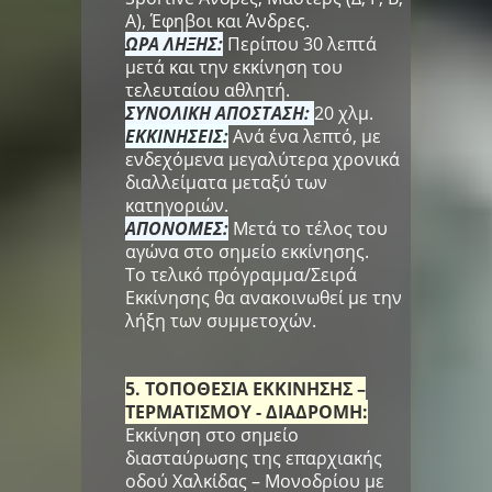
Α), Έφηβοι και Άνδρες.
ΩΡΑ ΛΗΞΗΣ:
Περίπου 30 λεπτά
μετά και την εκκίνηση του
τελευταίου αθλητή.
ΣΥΝΟΛΙΚΗ ΑΠΟΣΤΑΣΗ:
20 χλμ.
ΕΚΚΙΝΗΣΕΙΣ:
Ανά ένα λεπτό, με
ενδεχόμενα μεγαλύτερα χρονικά
διαλλείματα μεταξύ των
κατηγοριών.
ΑΠΟΝΟΜΕΣ:
Μετά το τέλος του
αγώνα στο σημείο εκκίνησης.
Το τελικό πρόγραμμα/Σειρά
Εκκίνησης θα ανακοινωθεί με την
λήξη των συμμετοχών.
5. ΤΟΠΟΘΕΣΙΑ ΕΚΚΙΝΗΣΗΣ –
ΤΕΡΜΑΤΙΣΜΟΥ - ΔΙΑΔΡΟΜΗ:
Εκκίνηση στο σημείο
διασταύρωσης της επαρχιακής
οδού Χαλκίδας – Μονοδρίου με