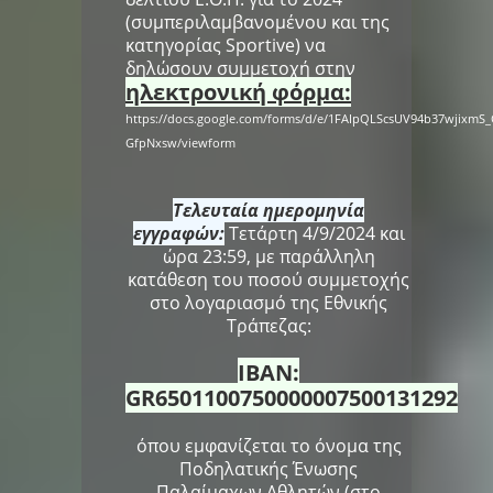
(συμπεριλαμβανομένου και της
κατηγορίας Sportive) να
δηλώσουν συμμετοχή στην
ηλεκτρονική φόρμα:
https://docs.google.com/forms/d/e/1FAIpQLScsUV94b37wjixm
GfpNxsw/viewform
Τελευταία ημερομηνία
εγγραφών:
Τετάρτη 4/9/2024 και
ώρα 23:59, με παράλληλη
κατάθεση του ποσού συμμετοχής
στο λογαριασμό της Εθνικής
Τράπεζας:
IBAN:
GR6501100750000007500131292
όπου εμφανίζεται το όνομα της
Ποδηλατικής Ένωσης
Παλαίμαχων Αθλητών (στο