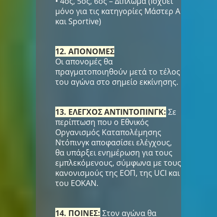
• 4ος, 5ος, 6ος – Δίπλωμα (Ισχύει
μόνο για τις κατηγορίες Μάστερ Α
και Sportive)
12. ΑΠΟΝΟΜΕΣ
Οι απονομές θα
πραγματοποιηθούν μετά το τέλος
του αγώνα στο σημείο εκκίνησης.
13. ΕΛΕΓΧΟΣ ΑΝΤΙΝΤΟΠΙΝΓΚ:
Σε
περίπτωση που ο Εθνικός
Οργανισμός Καταπολέμησης
Ντόπινγκ αποφασίσει ελέγχους,
θα υπάρξει ενημέρωση για τους
εμπλεκόμενους, σύμφωνα με τους
κανονισμούς της ΕΟΠ, της UCI και
του ΕΟΚΑΝ.
14. ΠΟΙΝΕΣ:
Στον αγώνα θα