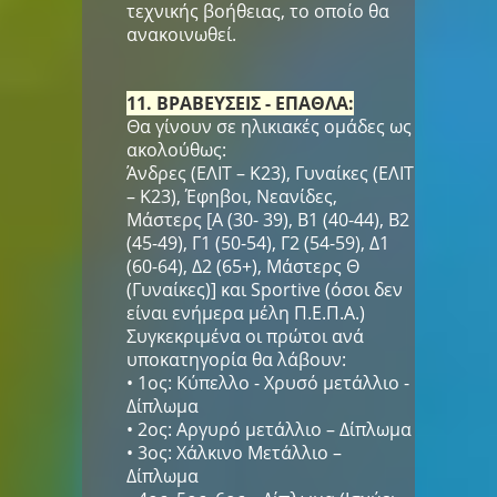
τεχνικής βοήθειας, το οποίο θα
ανακοινωθεί.
11. ΒΡΑΒΕΥΣΕΙΣ - ΕΠΑΘΛΑ:
Θα γίνουν σε ηλικιακές ομάδες ως
ακολούθως:
Άνδρες (ΕΛΙΤ – Κ23), Γυναίκες (ΕΛΙΤ
– Κ23), Έφηβοι, Νεανίδες,
Μάστερς [Α (30- 39), Β1 (40-44), Β2
(45-49), Γ1 (50-54), Γ2 (54-59), Δ1
(60-64), Δ2 (65+), Μάστερς Θ
(Γυναίκες)] και Sportive (όσοι δεν
είναι ενήμερα μέλη Π.Ε.Π.Α.)
Συγκεκριμένα οι πρώτοι ανά
υποκατηγορία θα λάβουν:
• 1ος: Κύπελλο - Χρυσό μετάλλιο -
Δίπλωμα
• 2ος: Αργυρό μετάλλιο – Δίπλωμα
• 3ος: Χάλκινο Μετάλλιο –
Δίπλωμα