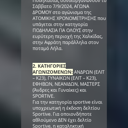
Ποδηλασίας συνδιοργανώνουν το
Σάββατο 7/9/2024, ΑΓΩΝΑ
ΔΡΟΜΟΥ στο αγώνισμα της
ΑΤΟΜΙΚΗΣ ΧΡΟΝΟΜΕΤΡΗΣΗΣ που
υπάγεται στην κατηγορία
ΠΟΔΗΛΑΣΙΑ ΓΙΑ ΟΛΟΥΣ στην
ευρύτερη περιοχή της Χαλκίδας,
στην Αφράτη παράλληλα στον
ποταμό Λήλα.
2. ΚΑΤΗΓΟΡΙΕΣ
ΑΓΩΝΙΖΟΜΕΝΩΝ:
ΑΝΔΡΩΝ (ΕΛΙΤ
– Κ23), ΓΥΝΑΙΚΩΝ (ΕΛΙΤ – Κ23),
ΕΦΗΒΩΝ, ΝΕΑΝΙΔΩΝ, ΜΑΣΤΕΡΣ
(Άνδρες και Γυναίκες) και
SPORTIVE.
Για την κατηγορία sportive είναι
υποχρεωτική η έκδοση δελτίου
Sportive. Για οποιονδήποτε
αθλούμενο ΔΕΝ έχει δελτίο
Sportive, η καταληκτική