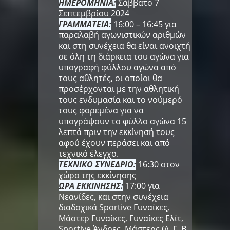
ΗΜΕΡΟΜΗΝΙΑ:
Σάββατο 7
Σεπτεμβρίου 2024
ΓΡΑΜΜΑΤΕΙΑ:
16:00 – 16:45 για
παραλαβή αγωνιστικών αριθμών
και στη συνέχεια θα είναι ανοιχτή
σε όλη τη διάρκεια του αγώνα για
υπογραφή φύλλου αγώνα από
τους αθλητές, οι οποίοι θα
προσέρχονται με την αθλητική
τους ενδυμασία και το νούμερό
τους φορεμένα για να
υπογράψουν το φύλλο αγώνα 15
λεπτά πριν την εκκίνησή τους
αφού έχουν περάσει και από
τεχνικό έλεγχο.
ΤΕΧΝΙΚΟ ΣΥΝΕΔΡΙΟ:
16:30 στον
χώρο της εκκίνησης
ΩΡΑ ΕΚΚΙΝΗΣΗΣ:
17:00 για
Νεανίδες, και στην συνέχεια
διαδοχικά Sportive Γυναίκες,
Μάστερ Γυναίκες, Γυναίκες Ελίτ,
Sportive Άνδρες, Μάστερς (Δ, Γ, Β,