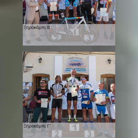
Ξηροκάμπι Β΄
Ξηροκάμπι Γ΄