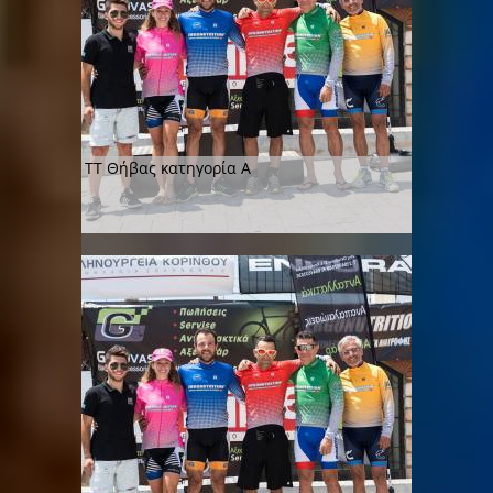
ΤΤ Θήβας κατηγορία Α