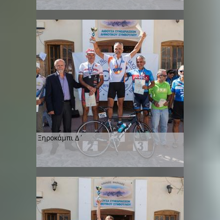
Ξηροκάμπι Δ΄