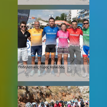
Ποδηλατικός Γύρος Χαλκίδας.