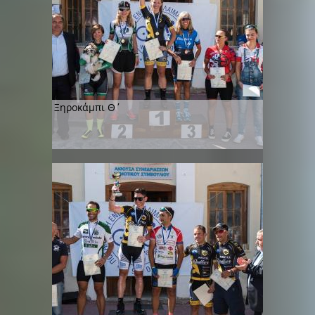
Ξηροκάμπι Θ΄