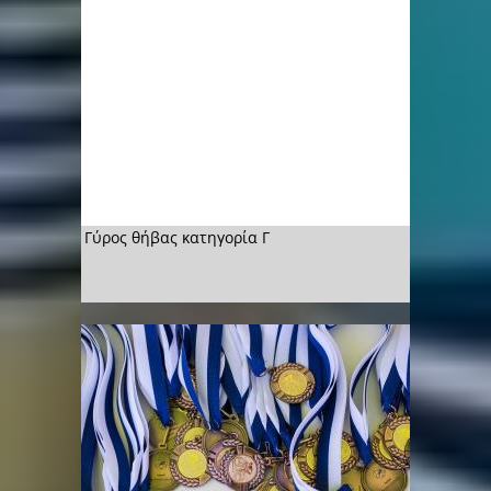
Γύρος θήβας κατηγορία Γ