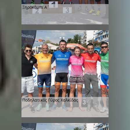
Ξηροκάμπι Α΄
Ποδηλατικός Γύρος Χαλκίδας