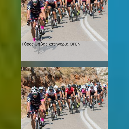
Γύρος Θήβας κατηγορία OPEN