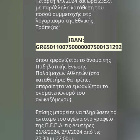
Τετάρτη 4/9/2024 και ώρα 23:59,
με παράλληλη κατάθεση του
ποσού συμμετοχής στο
λογαριασμό της Εθνικής
Τράπεζας:
IBAN:
GR6501100750000007500131292
όπου εμφανίζεται το όνομα της
Ποδηλατικής Ένωσης
Παλαίμαχων Αθλητών (στο
καταθετήριο θα πρέπει
απαραίτητα να εμφανίζεται το
ονοματεπώνυμό του
αγωνιζόμενου).
Επίσης μπορείτε να πληρώσετε το
αντίτιμο του αγώνα στο γραφείο
της Π.Ε.Π.Α. τις Δευτέρες
26/8/2024, 2/9/2024 από τις
20:30μμ-22:00μμ.