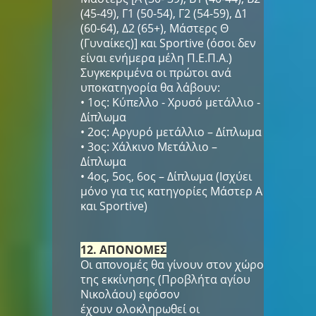
(45-49), Γ1 (50-54), Γ2 (54-59), Δ1
(60-64), Δ2 (65+), Μάστερς Θ
(Γυναίκες)] και Sportive (όσοι δεν
είναι ενήμερα μέλη Π.Ε.Π.Α.)
Συγκεκριμένα οι πρώτοι ανά
υποκατηγορία θα λάβουν:
• 1ος: Κύπελλο - Χρυσό μετάλλιο -
Δίπλωμα
• 2ος: Αργυρό μετάλλιο – Δίπλωμα
• 3ος: Χάλκινο Μετάλλιο –
Δίπλωμα
• 4ος, 5ος, 6ος – Δίπλωμα (Ισχύει
μόνο για τις κατηγορίες Μάστερ Α
και Sportive)
12. ΑΠΟΝΟΜΕΣ
Οι απονομές θα γίνουν στον χώρο
της εκκίνησης (Προβλήτα αγίου
Νικολάου) εφόσον
έχουν ολοκληρωθεί οι