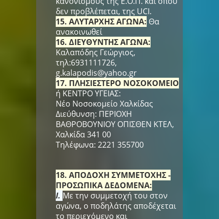
κανονισμούς της Ε.Ο.Π. και όπου
δεν προβλέπεται, της UCI.
15. ΑΛΥΤΑΡΧΗΣ ΑΓΩΝΑ:
Θα
ανακοινωθεί
16. ΔΙΕΥΘΥΝΤΗΣ ΑΓΩΝΑ:
Καλαπόδης Γεώργιος,
τηλ:6931111726,
g.kalapodis@yahoo.gr
17. ΠΛΗΣΙΕΣΤΕΡΟ ΝΟΣΟΚΟΜΕΙΟ
ή ΚΕΝΤΡΟ ΥΓΕΙΑΣ:
Νέο Νοσοκομείο Χαλκίδας
Διεύθυνση: ΠΕΡΙΟΧΗ
ΒΑΘΡΟΒΟΥΝΙΟΥ ΟΠΙΣΘΕΝ ΚΤΕΛ,
Χαλκίδα 341 00
Τηλέφωνα: 2221 355700
18. ΑΠΟΔΟΧΗ ΣΥΜΜΕΤΟΧΗΣ -
ΠΡΟΣΩΠΙΚΑ ΔΕΔΟΜΕΝΑ:
I.
Με την συμμετοχή του στον
αγώνα, ο ποδηλάτης αποδέχεται
το περιεχόμενο και