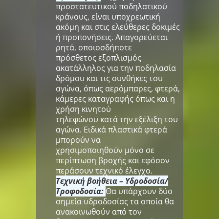
προστατευτικού ποδηλατικού
κράνους, είναι υποχρεωτική
ακόμη και στις ελεύθερες δοκιμές
ή προπονήσεις. Απαγορεύεται
ρητά, οποιοσδήποτε
πρόσθετος εξοπλισμός
ακατάλληλος για την ποδηλασία
δρόμου και τις συνθήκες του
αγώνα, όπως αερόμπαρες, φτερά,
κάμερες καταγραφής όπως και η
χρήση κινητού
τηλεφώνου κατά την εξέλιξη του
αγώνα. Ειδικά πλαστικά φτερά
μπορούν να
χρησιμοποιηθούν μόνο σε
περίπτωση βροχής και εφόσον
περάσουν τεχνικό έλεγχο.
Τεχνική βοήθεια – Υδροδοσία/
Τροφοδοσία:
Θα υπάρχουν δύο
σημεία υδροδοσίας τα οποία θα
ανακοινωθούν από τον