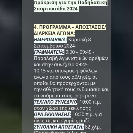
πρόκριση για την Ποδηλατική
Σπαρτακιάδα 2024.
4. ΠΡΟΓΡΑΜΜΑ – ΑΠΟΣΤΑΣΕΙΣ/
ΔΙΑΡΚΕΙΑ ΑΓΩΝΑ:
ΗΜΕΡΟΜΗΝΙΑ:
Κυριακή 8
Σεπτεμβρίου 2024
ΓΡΑΜΜΑΤΕΙΑ:
9:00 – 09:45 -
Παραλαβή Αγωνιστικών αριθμών
και στην συνέχεια 09:45-
10:15 για υπογραφή φύλλων
αγώνα από τους αθλητές, οι
οποίοι θα προσέρχονται με
την αθλητική τους ενδυμασία και
τα νούμερά τους φορεμένα.
ΤΕΧΝΙΚΟ ΣΥΝΕΔΡΙΟ
: 10:00 π.μ.
στον χώρο της εκκίνησης
ΩΡΑ ΕΚΚΙΝΗΣΗΣ:
10:30 π.μ. για
όλες τις κατηγορίες μαζί.
ΣΥΝΟΛΙΚΗ ΑΠΟΣΤΑΣΗ:
82 χλμ.