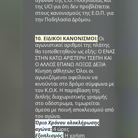
αγώνων της Ε.Ο. Ποδηλασίας και
της UCI για ότι δεν προβλέπεται
στους κανονισμούς της Ε.Ο.Π. για
την Ποδηλασία Δρόμου.
10. ΕΙΔΙΚΟΙ ΚΑΝΟΝΙΣΜΟΙ:
Οι
αγωνιστικοί αριθμοί της πλάτης
θα τοποθετηθούν ως εξής: Ο ΕΝΑΣ
ΣΤΗΝ ΚΑΤΩ ΑΡΙΣΤΕΡΗ ΤΣΕΠΗ ΚΑΙ
Ο ΑΛΛΟΣ ΕΠΑΝΩ ΛΟΞΩΣ ΔΕΞΙΑ
Κίνηση αθλητών: Όλοι οι
αγωνιζόμενοι οφείλουν να
κινούνται στο δρόμο σύμφωνα με
τον Κ.Ο.Κ. Η παραβίαση της
διπλής διαχωριστικής γραμμής
στο οδόστρωμα, τιμωρείται
άμεσα με ποινή αποκλεισμού από
τον αγώνα.
Όριο Χρόνου ολοκλήρωσης
αγώνα:
4 ώρες
Εξοπλισμός:
Η χρήση