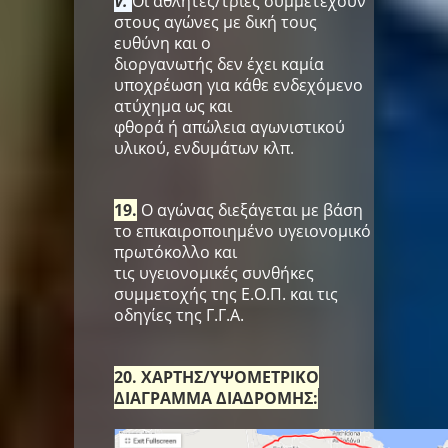
V.
Οι αθλητές/τριες συμμετέχουν
στους αγώνες με δική τους
ευθύνη και ο
διοργανωτής δεν έχει καμία
υποχρέωση για κάθε ενδεχόμενο
ατύχημα ως και
φθορά ή απώλεια αγωνιστικού
υλικού, ενδυμάτων κλπ.
19.
Ο αγώνας διεξάγεται με βάση
το επικαιροποιημένο υγειονομικό
πρωτόκολλο και
τις υγειονομικές συνθήκες
συμμετοχής της Ε.Ο.Π. και τις
οδηγίες της Γ.Γ.Α.
20. ΧΑΡΤΗΣ/ΥΨΟΜΕΤΡΙΚΟ
ΔΙΑΓΡΑΜΜΑ ΔΙΑΔΡΟΜΗΣ: