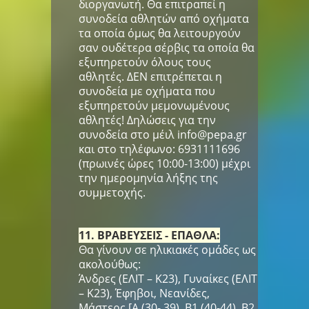
διοργανωτή. Θα επιτραπεί η
συνοδεία αθλητών από οχήματα
τα οποία όμως θα λειτουργούν
σαν ουδέτερα σέρβις τα οποία θα
εξυπηρετούν όλους τους
αθλητές. ΔΕΝ επιτρέπεται η
συνοδεία με οχήματα που
εξυπηρετούν μεμονωμένους
αθλητές! Δηλώσεις για την
συνοδεία στο μέιλ info@pepa.gr
και στο τηλέφωνο: 6931111696
(πρωινές ώρες 10:00-13:00) μέχρι
την ημερομηνία λήξης της
συμμετοχής.
11. ΒΡΑΒΕΥΣΕΙΣ - ΕΠΑΘΛΑ:
Θα γίνουν σε ηλικιακές ομάδες ως
ακολούθως:
Άνδρες (ΕΛΙΤ – Κ23), Γυναίκες (ΕΛΙΤ
– Κ23), Έφηβοι, Νεανίδες,
Μάστερς [Α (30- 39), Β1 (40-44), Β2