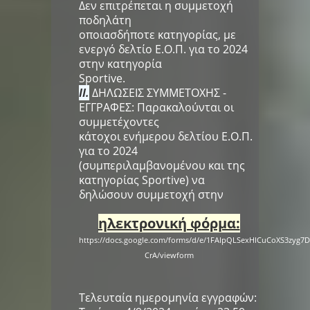
Δεν επιτρέπεται η συμμετοχή
ποδηλάτη
οποιασδήποτε κατηγορίας, με
ενεργό δελτίο Ε.Ο.Π. για το 2024
στην κατηγορία
Sportive.
II.
ΔΗΛΩΣΕΙΣ ΣΥΜΜΕΤΟΧΗΣ -
ΕΓΓΡΑΦΕΣ: Παρακαλούνται οι
συμμετέχοντες
κάτοχοι ενήμερου δελτίου Ε.Ο.Π.
για το 2024
(συμπεριλαμβανομένου και της
κατηγορίας Sportive) να
δηλώσουν συμμετοχή στην
ηλεκτρονική φόρμα:
https://docs.google.com/forms/d/e/1FAIpQLSexHICuCoXS3zyg
CrA/viewform
Τελευταία ημερομηνία εγγραφών: