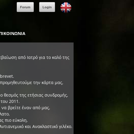
Forum
Login
ΠΙΚΟΙΝΩΝΙΑ
βαίωση από Ιατρό για το καλό της
brevet.
 προμηθευτούμε την κάρτα μας,
 ο θεσμός της ετήσιας συνδρομής,
 του 2011.
 να βρείτε έναν από μας,
λατο,
ς πιο εύκολη,
Αντιανεμικό και Ανακλαστικό γιλέκο.